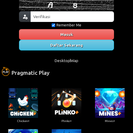
Remember Me
Masuk
Daftar Sekarang
Desktop
Wap
Pragmatic Play
Chicken+
Plinko+
Mines+