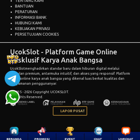
TENTANG KAMI
BANTUAN
PERATURAN
INFORMASI BANK
HUBUNGI KAMI
KEBIJAKAN PRIVASI
PERSETUJUAN COOKIES
UcokSlot - Platform Game Online
Eksklusif Karya Anak Bangsa
UcokSlot
menghadirkan standar baru dalam hiburan digital melalui
tampilan premium, antarmuka intuitif, dan akses yang responsif. Platform
game online karya anak bangsa yang dikenal luas berkat kualitas dan
kenyamanan penggunanyar.
© 2015 - 2026 Copyright UCOKSLOT.
All Rights Reserved.
LAPOR PUSAT
BERANDA
PROMOSI
EVENT
CHAT
LIVECHAT