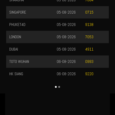
7684
SINGAPORE
05-08-2026
0715
PHUKET4D
05-08-2026
9138
LONDON
05-08-2026
7053
DUBAI
05-08-2026
4911
TOTO WUHAN
06-08-2026
0993
HK SIANG
06-08-2026
9220