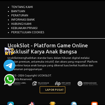
TENTANG KAMI
BANTUAN
PERATURAN
INFORMASI BANK
HUBUNGI KAMI
KEBIJAKAN PRIVASI
PERSETUJUAN COOKIES
UcokSlot - Platform Game Online
Eksklusif Karya Anak Bangsa
UcokSlot
menghadirkan standar baru dalam hiburan digital melalui
tampilan premium, antarmuka intuitif, dan akses yang responsif. Platform
game online karya anak bangsa yang dikenal luas berkat kualitas dan
kenyamanan penggunanyar.
© 2015 - 2026 Copyright UCOKSLOT.
All Rights Reserved.
LAPOR PUSAT