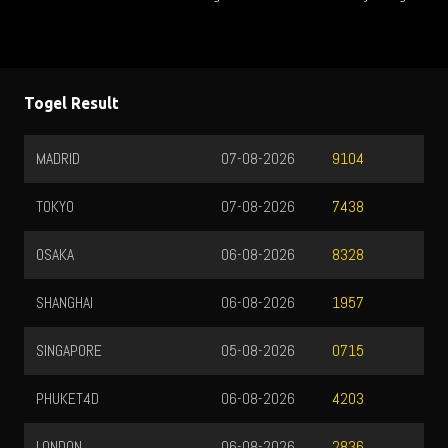
Togel Result
MADRID
07-08-2026
9104
TOKYO
07-08-2026
7438
OSAKA
06-08-2026
8328
SHANGHAI
06-08-2026
1957
SINGAPORE
05-08-2026
0715
PHUKET4D
06-08-2026
4203
LONDON
06-08-2026
2836