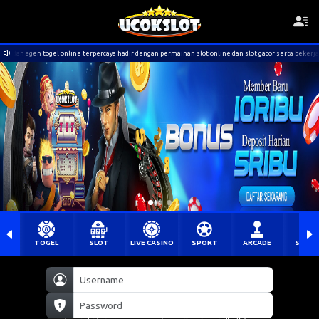
 dan agen togel online terpercaya hadir dengan permainan slot online dan slot gacor serta bekerja s
TOGEL
SLOT
LIVE CASINO
SPORT
ARCADE
SABU