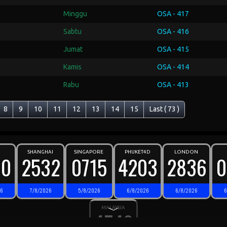
Minggu
OSA - 417
Sabtu
OSA - 416
Jumat
OSA - 415
Kamis
OSA - 414
Rabu
OSA - 413
8
9
10
11
12
13
14
15
Last ( 73 )
A
SHANGHAI
SINGAPORE
PHUKET4D
LONDON
60
2532
0715
4203
2836
0
26
7/8/2026
5/8/2026
6/8/2026
6/8/2026
6
MALAYSIA
4549