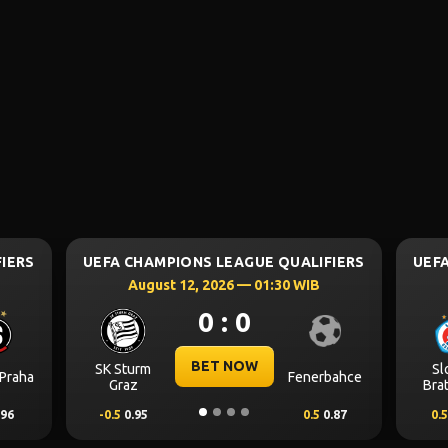
6/8/2026
ERS
UEFA CHAMPIONS LEAGUE QUALIFIERS
E-FOOTB
August 11, 2026 — 22:59 WIB
A
0 : 0
BET NOW
Union Saint-
e-Totte
by
Bodo Glimt
Gilloise
Hotspu
99
0.75
0.82
-0.75
1.00
0.00
0.