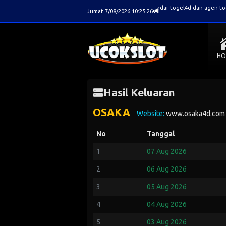
UcokSlot bandar togel4d dan agen togel on
Jumat 7/08/2026 10:25:26
HO
Hasil Keluaran
OSAKA
Website:
www.osaka4d.co
No
Tanggal
1
07 Aug 2026
2
06 Aug 2026
3
05 Aug 2026
4
04 Aug 2026
5
03 Aug 2026